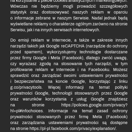
na korzystanie z plików cookies analitycznych i marketingowych.
Wówczas nie będziemy mogli prowadzić szczegółowych
statystyk oraz dostosowywać naszych reklam w oparciu
o informacje zebrane w naszym Serwisie. Nadal jednak będą
wyświetlane reklamy o charakterze ogólnym zarówno na stronie
Serwisu, jak i na innych serwisach internetowych.
Do emisji reklam w Internecie, a także w zakresie innych
narzędzi takich jak Google reCAPTCHA (narzędzie do ochrony
przed spamem), wykorzystujemy technologie dostarczane
przez firmy Google i Meta (Facebook), dlatego zwróć uwagę,
czy wyrażasz zgodę na stosowanie tych narzędzi, w tym
profilowanie reklam w Internecie i na Facebooku. Możesz
sprawdzić oraz zarządzać swoimi ustawieniami prywatności
i bezpieczeństwa na koncie Google, korzystając z linku
g.co/privacytools. Więcej informacji na temat polityki
prywatności Google, technologii stosowanych przez Google
oraz warunków korzystania z usług Google znajdziesz
na stronie https://policies.google.com/privacy?
hl=pl#infochoices. Informacje na temat zasad ochrony
prywatności stosowanych przez firmę Meta (Facebook)
oraz zarządzania ustawieniami prywatności są dostępne
na stronie https://pl-pl.facebook.com/privacy/explanation/.