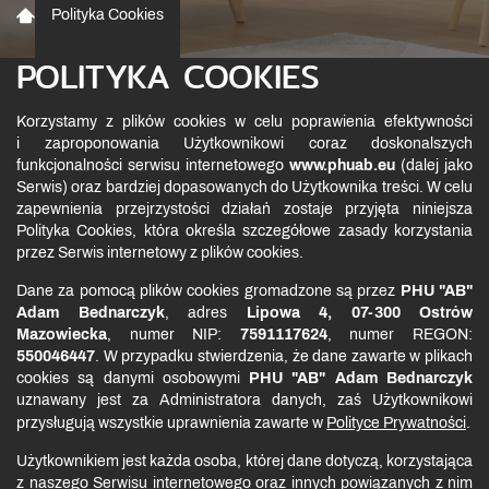
Polityka Cookies
POLITYKA COOKIES
Korzystamy z plików cookies w celu poprawienia efektywności
i zaproponowania Użytkownikowi coraz doskonalszych
funkcjonalności serwisu internetowego
www.phuab.eu
(dalej jako
Serwis) oraz bardziej dopasowanych do Użytkownika treści. W celu
zapewnienia przejrzystości działań zostaje przyjęta niniejsza
Polityka Cookies, która określa szczegółowe zasady korzystania
przez Serwis internetowy z plików cookies.
Dane za pomocą plików cookies gromadzone są przez
PHU "AB"
Adam Bednarczyk
, adres
Lipowa 4, 07-300
Ostrów
Mazowiecka
, numer NIP:
7591117624
, numer REGON:
550046447
. W przypadku stwierdzenia, że dane zawarte w plikach
cookies są danymi osobowymi
PHU "AB" Adam Bednarczyk
uznawany jest za Administratora danych, zaś Użytkownikowi
przysługują wszystkie uprawnienia zawarte w
Polityce Prywatności
.
Użytkownikiem jest każda osoba, której dane dotyczą, korzystająca
z naszego Serwisu internetowego oraz innych powiązanych z nim